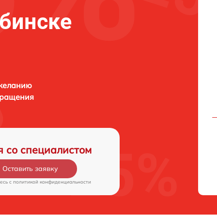
ябинске
 желанию
бращения
я со специалистом
Оставить заявку
есь c
политикой конфиденциальности